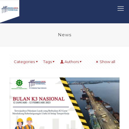
News
Categories
Tags
Authors
Show all