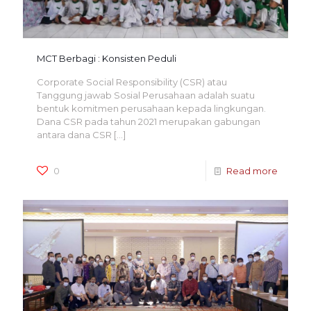
MCT Berbagi : Konsisten Peduli
Corporate Social Responsibility (CSR) atau
Tanggung jawab Sosial Perusahaan adalah suatu
bentuk komitmen perusahaan kepada lingkungan.
Dana CSR pada tahun 2021 merupakan gabungan
antara dana CSR
[…]
0
Read more