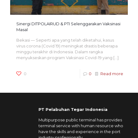
Sinergi DITPOLAIRUD & PTI Selenggarakan Vaksinasi
Masal
Bekasi — Seperti apa yang telah diketahui, kasus
virus corona (Covid 19) meningkat drastis beberapa
minggu terakhir di Indonesia. Dalam rangka
menyukseskan program Vaksinasi Covid-19 yang
[…]
0
0
Read more
PT Pelabuhan Tegar Indonesia
Multipurpose public terminal has provides
terminal service with human resource who
have the skills and experience in the port
industry professionally