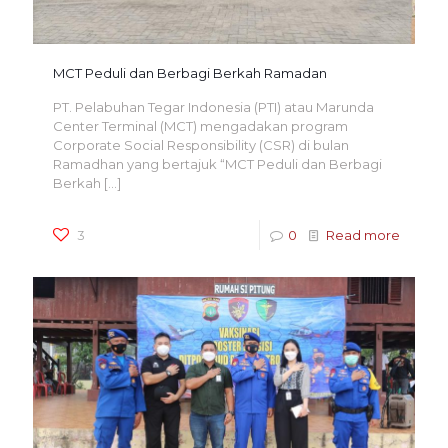
MCT Peduli dan Berbagi Berkah Ramadan
PT. Pelabuhan Tegar Indonesia (PTI) atau Marunda
Center Terminal (MCT) mengadakan program
Corporate Social Responsibility (CSR) di bulan
Ramadhan yang bertajuk “MCT Peduli dan Berbagi
Berkah
[…]
3
0
Read more