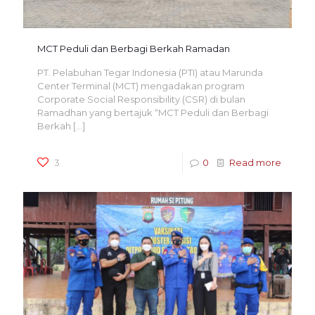
MCT Peduli dan Berbagi Berkah Ramadan
PT. Pelabuhan Tegar Indonesia (PTI) atau Marunda
Center Terminal (MCT) mengadakan program
Corporate Social Responsibility (CSR) di bulan
Ramadhan yang bertajuk “MCT Peduli dan Berbagi
Berkah
[…]
3
0
Read more