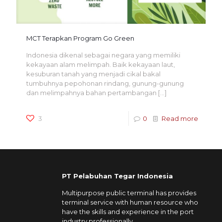
MCT Terapkan Program Go Green
Indonesia dikenal sebagai negara yang memiliki
kekayaan alam melimpah. Baik kekayaan laut,
kesuburan tanah yang menjadi cikal bakal
tumbuhnya pepohonan rindang, gunung-gunung
dan melimpahnya bahan pertambangan
[…]
3
0
Read more
PT Pelabuhan Tegar Indonesia
Multipurpose public terminal has provides
terminal service with human resource who
have the skills and experience in the port
industry professionally