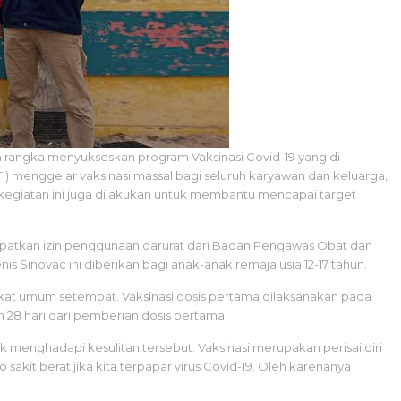
lam rangka menyukseskan program Vaksinasi Covid-19 yang di
) menggelar vaksinasi massal bagi seluruh karyawan dan keluarga,
tu kegiatan ini juga dilakukan untuk membantu mencapai target
ndapatkan izin penggunaan darurat dari Badan Pengawas Obat dan
Sinovac ini diberikan bagi anak-anak remaja usia 12-17 tahun.
kat umum setempat. Vaksinasi dosis pertama dilaksanakan pada
n 28 hari dari pemberian dosis pertama.
enghadapi kesulitan tersebut. Vaksinasi merupakan perisai diri
akit berat jika kita terpapar virus Covid-19. Oleh karenanya