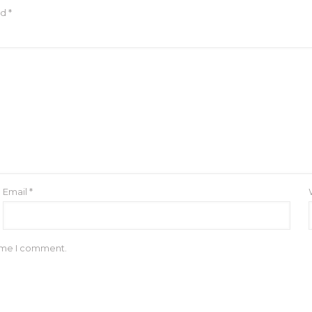
ed
*
Email
*
time I comment.