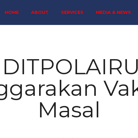
HOME
ABOUT
SERVICES
MEDIA & NEWS
i DITPOLAIRU
ggarakan Vak
Masal