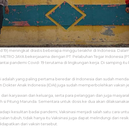
vid 19) meningkat drastis beberapa minggu terakhir di Indonesia. Da
 METRO JAYA bekerjasama dengan PT. Pelabuhan Tegar Indonesia (PTI
rantai pandemi Covid- 19 terutama di lingkungan kerja. Di samping i
k ini adalah yang paling pertama beredar di Indonesia dan sudah me
kter Anak Indonesia (IDAI) juga sudah memperbolehkan vaksin jenis 
dari karyawan dan keluarga, serta para pelanggan dan juga masyara
umah si Pitung Marunda. Sementara untuk dosis ke dua akan dilaksanaka
esulitan badai pandemi, Vaksinasi menjadi salah satu cara untuk m
tubuh, tidak hanya itu Vaksinasi juga dapat melindungi dari resiko s
didapatkan dari vaksin tersebut.