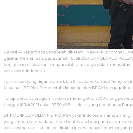
Bekasi — Seperti apa yang telah diketahui, kasus virus corona (Co
galakan Pemerintah, pada Jumat, 16 Juli 2021, DITPOLAIRUD POLDA
kegiatan ini dilaksakan sebagai salah satu upaya dalam mengatasi 
vaksinasi di Indonesia.
Jenis vaksin yang digunakan adalah Sinovac, vaksin asal Tiongko
Makanan (BPOM). Pemerintah didukung oleh BPOM dan juga Ikatan Do
Tahap pertama program vaksinasi menargetkan 200 orang peserta 
tanggal 16 Juli 2021 pukul 07.30 WIB – selesai yang berlokasi di R
DITPOLAIRUD POLDA METRO JAYA yakin Indonesia mampu menghadapi k
yang ampuh karena dapat membentuk antibodi pada sistem kekebalan 
vaksinasi harus diikuti bukan ditakuti karena banyak manfaat yang 