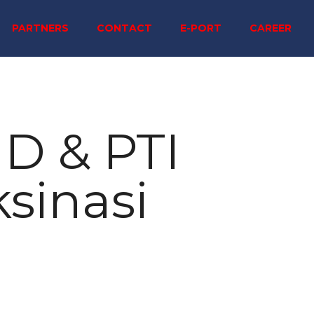
PARTNERS
CONTACT
E-PORT
CAREER
D & PTI
sinasi